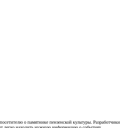
посетителю о памятнике пензенской культуры. Разработчики
яет легко находить нужную информацию о событиях,