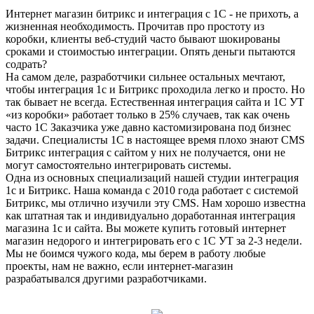
Интернет магазин битрикс и интеграция с 1С - не прихоть, а
жизненная необходимость. Прочитав про простоту из
коробки, клиенты веб-студий часто бывают шокированы
сроками и стоимостью интеграции. Опять деньги пытаются
содрать?
На самом деле, разработчики сильнее остальных мечтают,
чтобы интеграция 1с и Битрикс проходила легко и просто. Но
так бывает не всегда. Естественная интеграция сайта и 1С УТ
«из коробки» работает только в 25% случаев, так как очень
часто 1С Заказчика уже давно кастомизирована под бизнес
задачи. Специалисты 1С в настоящее время плохо знают CMS
Битрикс интеграция с сайтом у них не получается, они не
могут самостоятельно интегрировать системы.
Одна из основных специализаций нашей студии интеграция
1с и Битрикс. Наша команда с 2010 года работает с системой
Битрикс, мы отлично изучили эту CMS. Нам хорошо известна
как штатная так и индивидуально доработанная интеграция
магазина 1с и сайта. Вы можете купить готовый интернет
магазин недорого и интегрировать его с 1С УТ за 2-3 недели.
Мы не боимся чужого кода, мы берем в работу любые
проекты, нам не важно, если интернет-магазин
разрабатывался другими разработчиками.